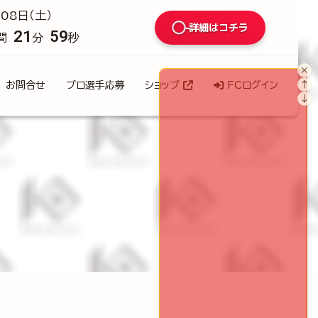
08日（土）
詳細はコチラ
21
58
間
分
秒
×
↑
お問合せ
プロ選手応募
ショップ
FCログイン
↓