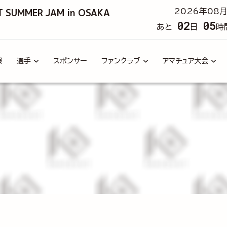
T SUMMER JAM in OSAKA
2026年08月
02
05
あと
日
時
報
選手
スポンサー
ファンクラブ
アマチュア大会