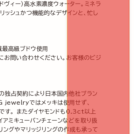
 （オードヴィー）高水素濃度ウォーター。ミネラ
リッシュかつ機能的なデザインと、忙し
ュ地域最高級ブドウ使用
軽にお問い合わせください。お客様のビジ
場との独占契約により日本国内他社ブラン
jewelryではメッキは使用せず、
す。 またダイヤモンドも0.3ct以上
イアミキューバンチェーンなどを取り扱
リングやマリッジリングの作成も承って