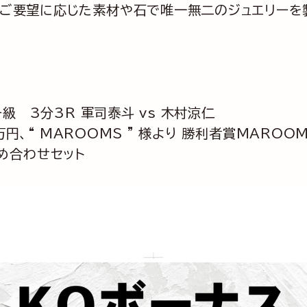
ご要望に応じた素材や石で唯一無二のジュエリーを
ー級 3分3R 軍司泰斗 vs 木村涼仁
0万円、“ MAROOMS ” 様より 勝利者賞MAROO
e詰め合わせセット