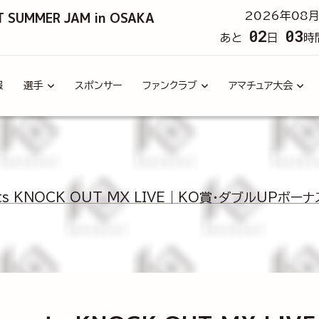
T SUMMER JAM in OSAKA
2026年08月
02
03
あと
日
時
報
選手
スポンサー
ファンクラブ
アマチュア大会
ents KNOCK OUT MX LIVE｜KO賞・ダブルUP