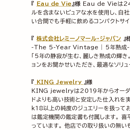
『
Eau de Vie
』様
Eau de Vieは
ルを含まないピュアな水を使用し、自社
い合間でも手軽に飲めるコンパクトサイ
『
株式会社レミーノマール・ジャパン
』
-The 5-Year Vintage |
「5年の静寂が生む、麗しき熟成の輝き
ョンをお聞かせいただき、最適なソリュ
『
KING Jewelry
』様
KING jewelryは2019年か
ドよりも高い技術と安定した仕入れを実現
k18以上の純度のジュエリーを扱ってお
は鑑定機関の鑑定書も付属します。 喜
っています。 他店での取り扱いの無い