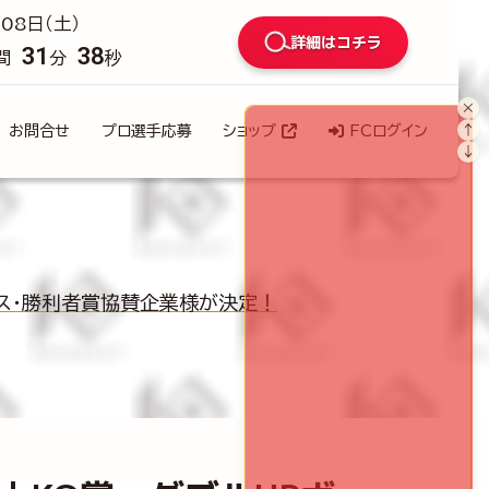
08日（土）
詳細はコチラ
31
37
間
分
秒
×
↑
お問合せ
プロ選手応募
ショップ
FCログイン
↓
ボーナス・勝利者賞協賛企業様が決定！