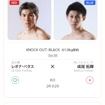
RED
BLUE
KNOCK OUT-BLACK -61.0kg契約
3分3R
石の拳
Mr.フルスイング
×
レオナ・ペタス
成尾 拓輝
LEONA Pettas
NARUO Hiroki
○
×
KO
2R 0:29