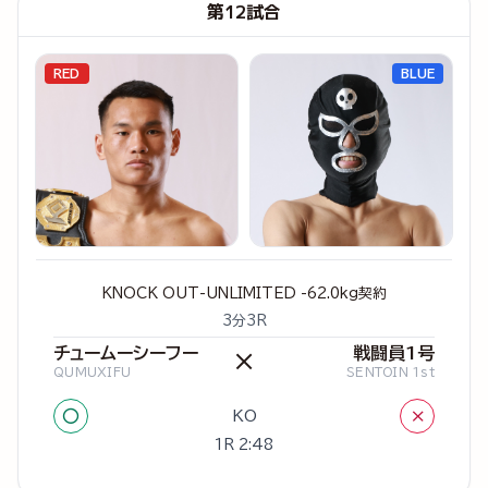
第12試合
RED
BLUE
KNOCK OUT-UNLIMITED -62.0kg契約
3分3R
チュームーシーフー
戦闘員1号
×
QUMUXIFU
SENTOIN 1st
○
×
KO
1R 2:48