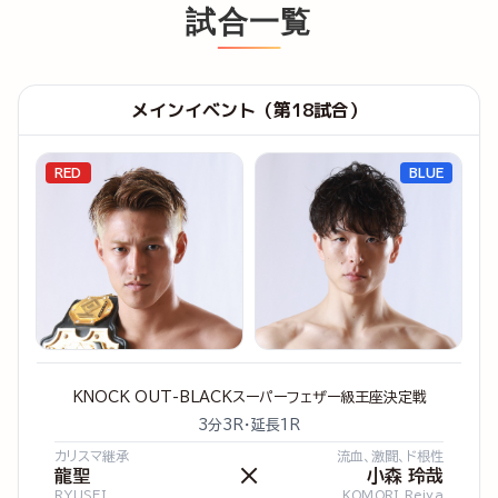
試合一覧
メインイベント（第18試合）
RED
BLUE
KNOCK OUT-BLACKスーパーフェザー級王座決定戦
3分3R・延長1R
カリスマ継承
流血、激闘、ド根性
×
龍聖
小森 玲哉
RYUSEI
KOMORI Reiya