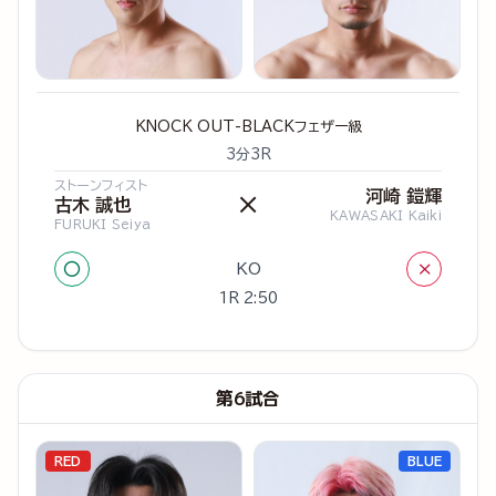
KNOCK OUT-BLACKフェザー級
3分3R
ストーンフィスト
河崎 鎧輝
×
古木 誠也
KAWASAKI Kaiki
FURUKI Seiya
○
×
KO
1R 2:50
第6試合
RED
BLUE