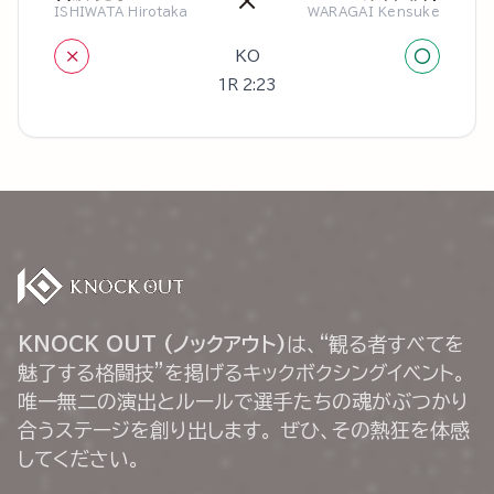
×
ISHIWATA Hirotaka
WARAGAI Kensuke
×
○
KO
1R 2:23
KNOCK OUT (ノックアウト)
は、“観る者すべてを
魅了する格闘技”を掲げるキックボクシングイベント。
唯一無二の演出とルールで選手たちの魂がぶつかり
合うステージを創り出します。 ぜひ、その熱狂を体感
してください。