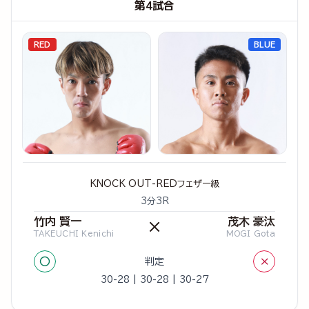
第4試合
RED
BLUE
KNOCK OUT-REDフェザー級
3分3R
竹内 賢一
茂木 豪汰
×
TAKEUCHI Kenichi
MOGI Gota
○
×
判定
30-28 | 30-28 | 30-27