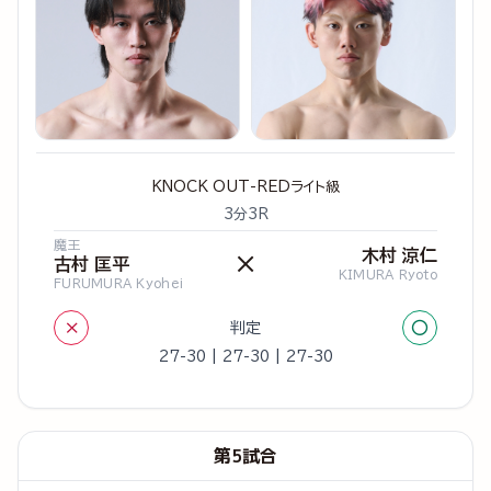
KNOCK OUT-REDライト級
3分3R
魔王
木村 涼仁
×
古村 匡平
KIMURA Ryoto
FURUMURA Kyohei
×
○
判定
27-30 | 27-30 | 27-30
第5試合