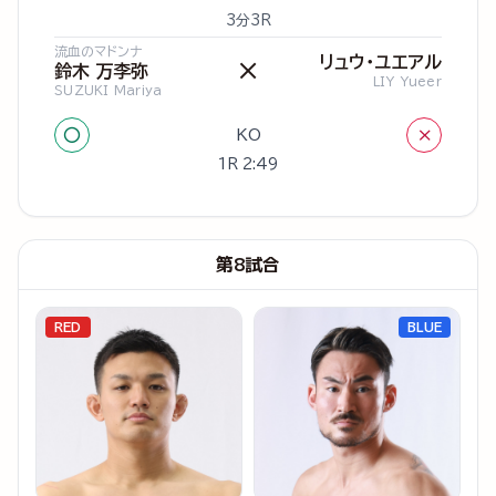
3分3R
流血のマドンナ
リュウ・ユエアル
×
鈴木 万李弥
LIY Yueer
SUZUKI Mariya
○
×
KO
1R 2:49
第8試合
RED
BLUE