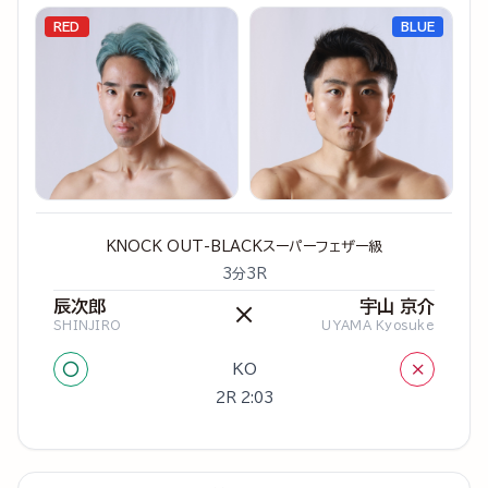
RED
BLUE
KNOCK OUT-BLACKスーパーフェザー級
3分3R
辰次郎
宇山 京介
×
SHINJIRO
UYAMA Kyosuke
○
×
KO
2R 2:03