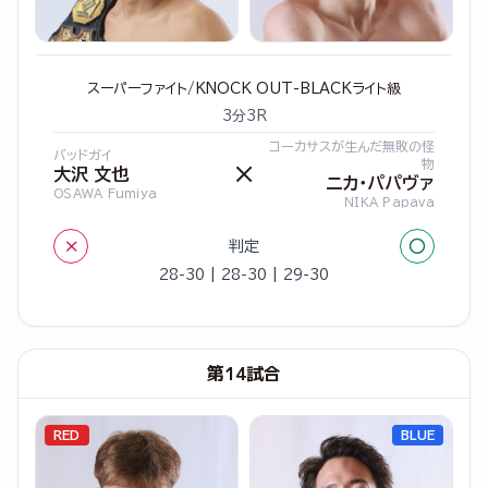
スーパーファイト/KNOCK OUT-BLACKライト級
3分3R
コーカサスが生んだ無敗の怪
バッドガイ
物
×
大沢 文也
ニカ・パパヴァ
OSAWA Fumiya
NIKA Papava
×
○
判定
28-30 | 28-30 | 29-30
第14試合
RED
BLUE