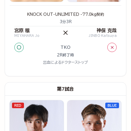
KNOCK OUT-UNLIMITED -77.0kg契約
3分3R
宮原 穣
神保 克哉
×
MIYAHARA Jo
JINBO Katsuya
○
×
TKO
2R終了時
出血によるドクターストップ
第7試合
RED
BLUE