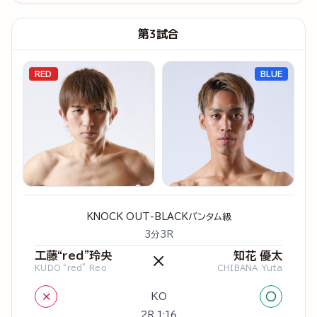
第3試合
RED
BLUE
KNOCK OUT-BLACKバンタム級
3分3R
工藤“red”玲央
知花 優太
×
KUDO “red” Reo
CHIBANA Yuta
×
○
KO
2R 1:16