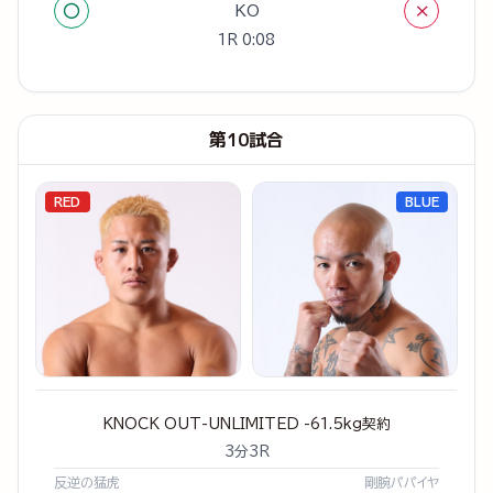
○
×
KO
1R 0:08
第10試合
RED
BLUE
KNOCK OUT-UNLIMITED -61.5kg契約
3分3R
反逆の猛虎
剛腕パパイヤ