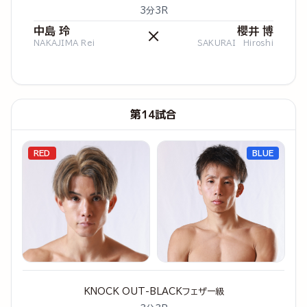
3分3R
中島 玲
櫻井 博
×
NAKAJIMA Rei
SAKURAI Hiroshi
第14試合
RED
BLUE
KNOCK OUT-BLACKフェザー級