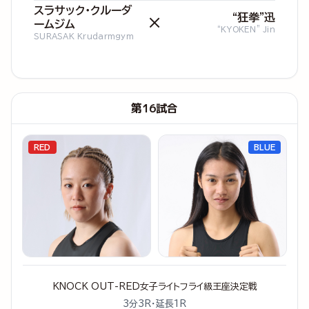
スラサック・クルーダ
“狂拳”迅
×
ームジム
“KYOKEN” Jin
SURASAK Krudarmgym
第16試合
RED
BLUE
KNOCK OUT-RED女子ライトフライ級王座決定戦
3分3R・延長1R