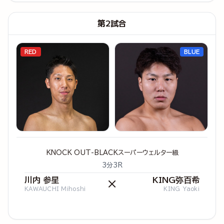
第2試合
RED
BLUE
KNOCK OUT-BLACKスーパーウェルター級
3分3R
川内 参星
KING弥百希
×
KAWAUCHI Mihoshi
KING Yaoki