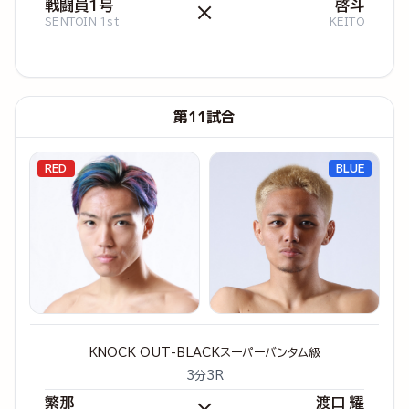
戦闘員1号
啓斗
×
SENTOIN 1st
KEITO
第11試合
RED
BLUE
KNOCK OUT-BLACKスーパーバンタム級
3分3R
繁那
渡口 耀