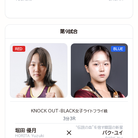
第9試合
RED
BLUE
KNOCK OUT-BLACK女子ライトフライ級
3分3R
“伝説の血”を宿す韓国の新星
堀田 優月
×
パク・ユイ
HORITA Yuzuki