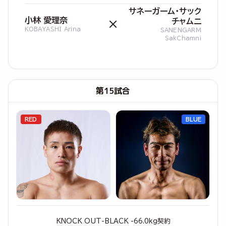
サネーガーム・サック
小林 愛理奈
チャムニ
×
KOBAYASHI Arina
SANENGARM
SakChamni
第15試合
RED
BLUE
KNOCK OUT-BLACK -66.0kg契約