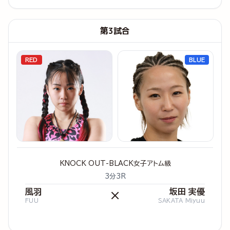
第3試合
RED
BLUE
KNOCK OUT-BLACK女子アトム級
3分3R
風羽
坂田 実優
×
FUU
SAKATA Miyuu