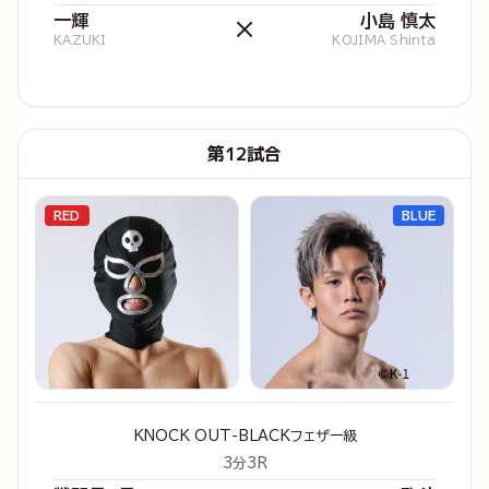
一輝
小島 慎太
×
KAZUKI
KOJIMA Shinta
第12試合
RED
BLUE
KNOCK OUT-BLACKフェザー級
3分3R