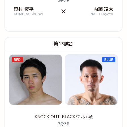
3分3R
玖村 修平
内藤 凌太
×
KUMURA Shuhei
NAITO Ryota
第13試合
RED
BLUE
KNOCK OUT-BLACKバンタム級
3分3R