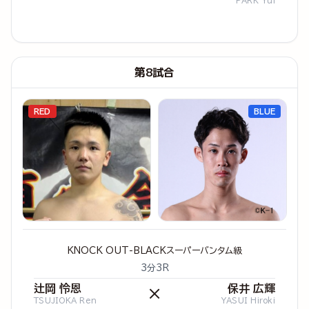
PARK Yui
第8試合
RED
BLUE
KNOCK OUT-BLACKスーパーバンタム級
3分3R
辻岡 怜恩
保井 広輝
×
TSUJIOKA Ren
YASUI Hiroki